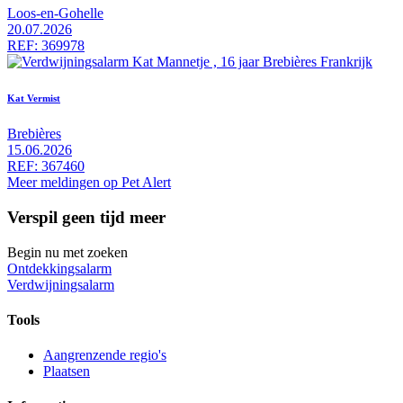
Loos-en-Gohelle
20.07.2026
REF: 369978
Kat Vermist
Brebières
15.06.2026
REF: 367460
Meer meldingen op Pet Alert
Verspil geen tijd meer
Begin nu met zoeken
Ontdekkingsalarm
Verdwijningsalarm
Tools
Aangrenzende regio's
Plaatsen