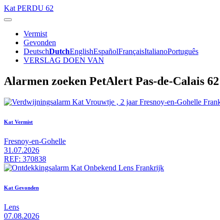
Kat
PERDU 62
Vermist
Gevonden
Deutsch
Dutch
English
Español
Français
Italiano
Português
VERSLAG DOEN VAN
Alarmen zoeken PetAlert Pas-de-Calais 62
Kat Vermist
Fresnoy-en-Gohelle
31.07.2026
REF: 370838
Kat Gevonden
Lens
07.08.2026