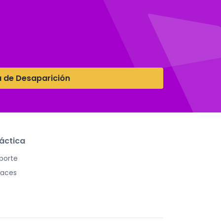
a de Desaparición
áctica
porte
laces