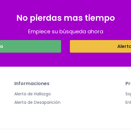
No pierdas mas tiempo
Empiece su búsqueda ahora
go
Alert
Informaciones
Pr
Alerta de Hallazgo
So
Alerta de Desaparición
En